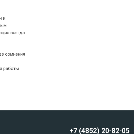
и и
ным
ация всегда
ез сомнения
ся работы
+7 (4852) 20-82-05