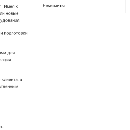
Реквизиты
r. Имея к
или новые
орудования.
 и подготовки
ями для
зация
клиента, а
бственным
ть