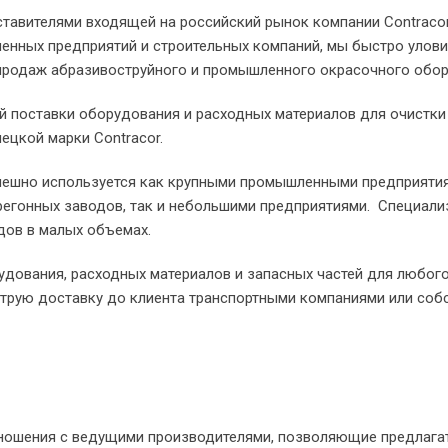
дставителями входящей на российский рынок компании Contraco
енных предприятий и строительных компаний, мы быстро улов
у продаж абразивоструйного и промышленного окрасочного об
 поставки оборудования и расходных материалов для очистки
мецкой марки Contracor.
спешно используется как крупными промышленными предприяти
регонных заводов, так и небольшими предприятиями. Специали
адов в малых объемах.
дования, расходных материалов и запасных частей для любого 
струю доставку до клиента транспортными компаниями или со
отношения с ведущими производителями, позволяющие предлага