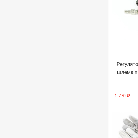
Регулято
шлема п
1 770 ₽