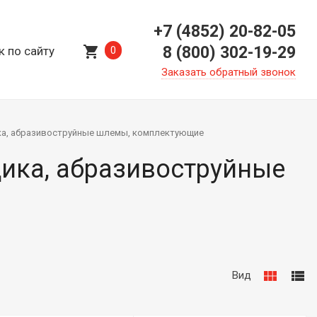
+7 (4852) 20-82-05
shopping_cart
8 (800) 302-19-29
к по сайту
0
Заказать обратный звонок
ка, абразивоструйные шлемы, комплектующие
ика, абразивоструйные
view_module
view_list
Вид