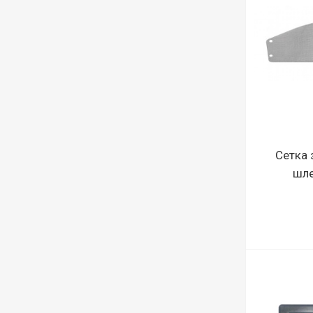
Сетка 
шле