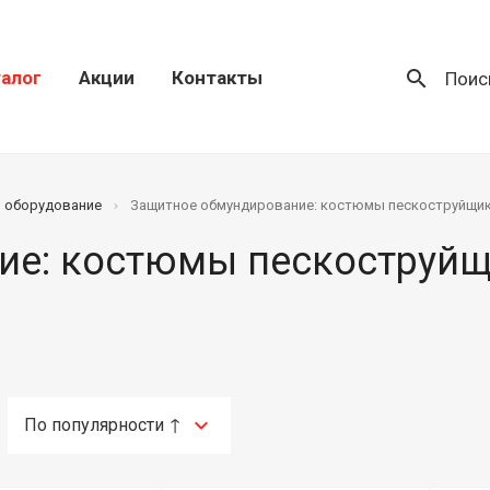
search
алог
Акции
Контакты
Поис
) оборудование
Защитное обмундирование: костюмы пескоструйщи
ие: костюмы пескоструйщ