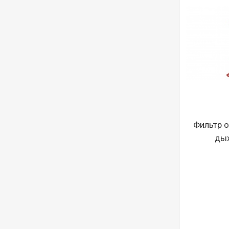
Фильтр о
дых