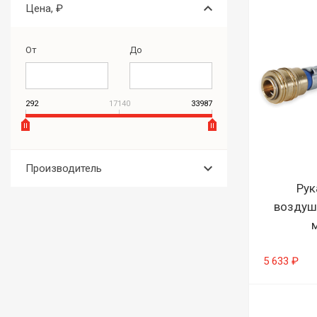
keyboard_arrow_down
Цена, ₽
От
До
292
17140
33987
keyboard_arrow_down
Производитель
Рук
воздуш
5 633 ₽