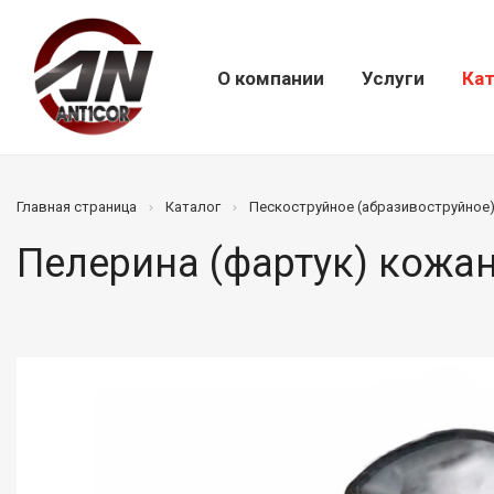
О компании
Услуги
Кат
Главная страница
Каталог
Пескоструйное (абразивоструйное
Пелерина (фартук) кожан