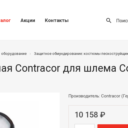
search
алог
Акции
Контакты
Поис
) оборудование
Защитное обмундирование: костюмы пескоструйщи
ая Contracor для шлема C
Производитель: Contracor (Г
10 158 ₽