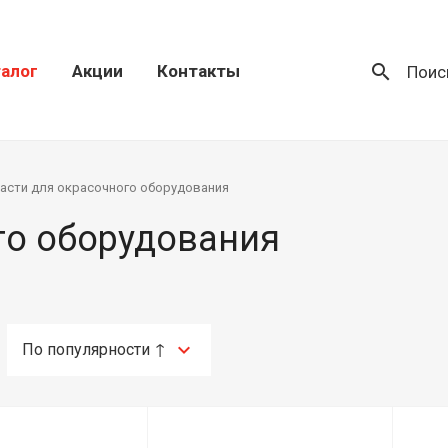
search
алог
Акции
Контакты
Поис
асти для окрасочного оборудования
го оборудования