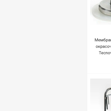
Мембран
окрасоч
Tecno