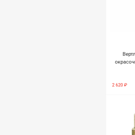
Верт
окрасоч
2 620 ₽