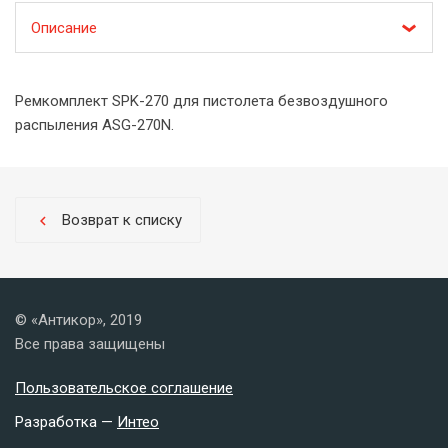
Описание
Ремкомплект SPK-270 для пистолета безвоздушного
распыления ASG-270N.
Возврат к списку
chevron_left
© «Антикор», 2019
Все права защищены
Пользовательское соглашение
Разработка —
Интео