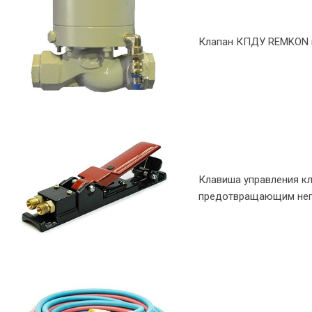
Клапан КПДУ REMKON п
Клавиша управления к
предотвращающим неп