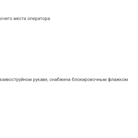
очего места оператора.
разивоструйном рукаве, снабжена блокировочным флажком