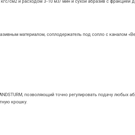
 кгс/см2 и расходом 3-10 м3/ мин и сухой абразив с фракцией 
азивным материалом, соплодержатель под сопло с каналом «Ве
ANDSTURM, позволяющий точно регулировать подачу любых абр
тную крошку.