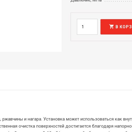
Давление, МПа
shopping_cart
В КОР
 ржавчины и нагара. Установка может использоваться как внут
ственная очистка поверхностей достигается благодаря напорно