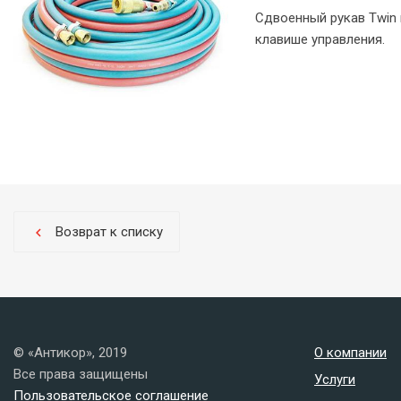
Сдвоенный рукав Twin 
клавише управления.
Возврат к списку
chevron_left
© «Антикор», 2019
О компании
Все права защищены
Услуги
Пользовательское соглашение