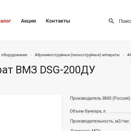
search
алог
Акции
Контакты
Поис
) оборудование
Абразивоструйные (пескоструйные) аппараты
А
рат ВМЗ DSG-200ДУ
Производитель ВМЗ (Россия)
Объем бункера, л.
Производительность, м2/час