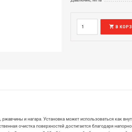
Давление, МПа
shopping_cart
В КОР
 ржавчины и нагара. Установка может использоваться как внут
ственная очистка поверхностей достигается благодаря напорно