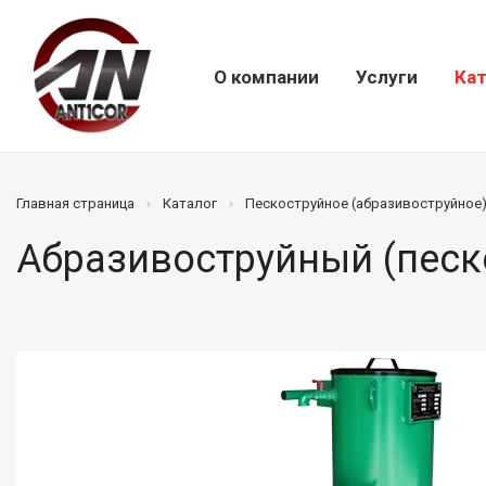
О компании
Услуги
Кат
Главная страница
Каталог
Пескоструйное (абразивоструйное
Абразивоструйный (песк