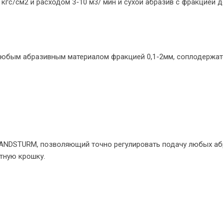
 кгс/см2 и расходом 3-10 м3/ мин и сухой абразив с фракцией 
любым абразивным материалом фракцией 0,1-2мм, соплодержате
ANDSTURM, позволяющий точно регулировать подачу любых абр
тную крошку.