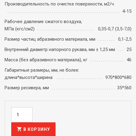
Производительность по очистке поверхности, м2/ч
4-15
Рабочее давление сжатого воздуха,
МПа (кгс/см2)
0,35-0,7 (3,5-7,0)
Размер частиц абразивного материала, мм
0,1-2,5
Внутренний диаметр напорного рукава, мм ± 1,25 мм
25
Масса (без абразивного материала), кг
46
Габаритные размеры, мм, не более:
длина*высота*ширина
970*800*680
Размер ресивера, мм
35*560
shopping_cart
В КОРЗИНУ