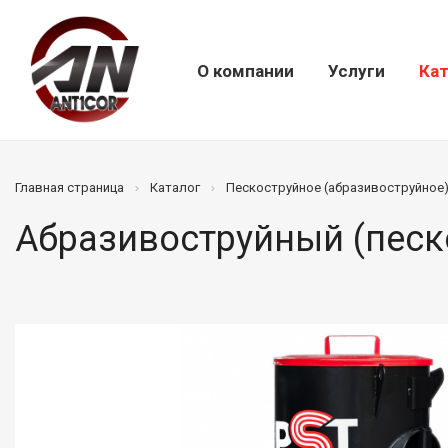
О компании
Услуги
Кат
Главная страница
Каталог
Пескоструйное (абразивоструйное
Абразивоструйный (песк