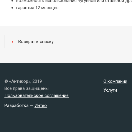
возможность использования чугунной или стальной дро
гарантия 12 месяцев.
Возврат к списку
chevron_left
© «Антикор», 2019
О компании
Все права защищены
Услуги
Пользовательское соглашение
Разработка —
Интео