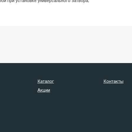
би при установке универсального затвора;
Каталог
Контакты
Акции