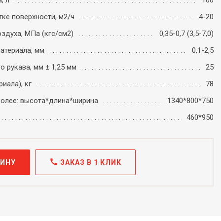
, л
100
ке поверхности, м2/ч
4-20
здуха, МПа (кгс/см2)
0,35-0,7 (3,5-7,0)
атериала, мм
0,1-2,5
 рукава, мм ± 1,25 мм
25
иала), кг
78
более: высота*длина*ширина
1340*800*750
460*950
call
ЗИНУ
ЗАКАЗ В 1 КЛИК