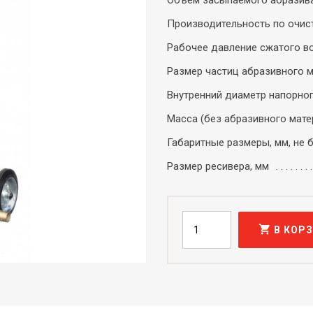
Объем засыпаемого абразива
Производительность по очист
Рабочее давление сжатого во
Размер частиц абразивного м
Внутренний диаметр напорного
Масса (без абразивного матер
Габаритные размеры, мм, не 
Размер ресивера, мм
shopping_cart
В КОР