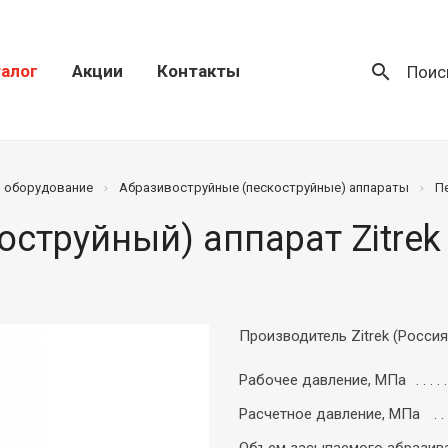
search
алог
Акции
Контакты
Поис
) оборудование
Абразивоструйные (пескоструйные) аппараты
П
оструйный) аппарат Zitre
Производитель Zitrek (Россия
Рабочее давление, МПа
Расчетное давление, МПа