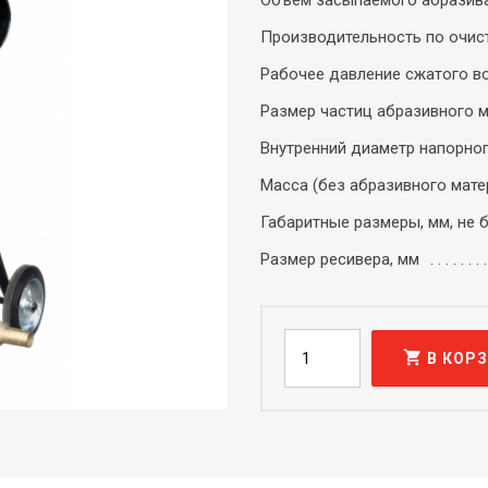
Объем засыпаемого абразива
Производительность по очист
Рабочее давление сжатого во
Размер частиц абразивного м
Внутренний диаметр напорного
Масса (без абразивного матер
Габаритные размеры, мм, не 
Размер ресивера, мм
shopping_cart
В КОР