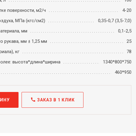
, л
100
ке поверхности, м2/ч
4-20
здуха, МПа (кгс/см2)
0,35-0,7 (3,5-7,0)
атериала, мм
0,1-2,5
 рукава, мм ± 1,25 мм
25
иала), кг
78
более: высота*длина*ширина
1340*800*750
460*950
call
ЗИНУ
ЗАКАЗ В 1 КЛИК