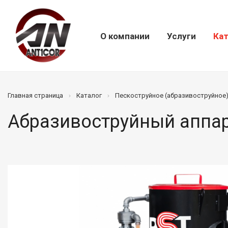
О компании
Услуги
Кат
Главная страница
Каталог
Пескоструйное (абразивоструйное
Абразивоструйный аппар