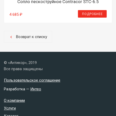
Сопло пескоструйное Contracor STC-6.5
ПОДРОБНЕЕ
4 685 ₽
Возврат к списку
chevron_left
© «Антикор», 2019
Все права защищены
Пользовательское соглашение
Разработка —
Интео
О компании
Услуги