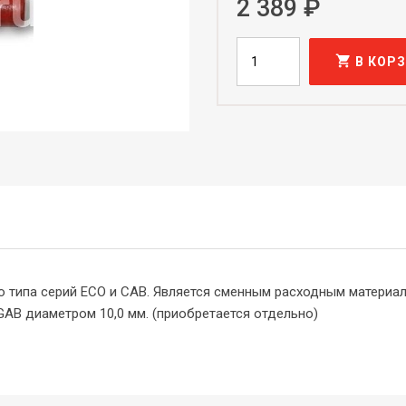
2 389 ₽
shopping_cart
В КОР
о типа серий ECO и CAB. Является сменным расходным материал
GAB диаметром 10,0 мм. (приобретается отдельно)