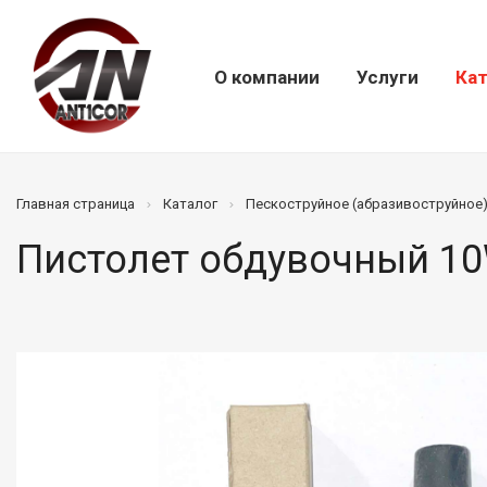
О компании
Услуги
Кат
Главная страница
Каталог
Пескоструйное (абразивоструйное
Пистолет обдувочный 10W