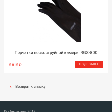
Перчатки пескоструйной камеры RGS-800
ПОДРОБНЕЕ
5 815 ₽
Возврат к списку
chevron_left
© «Антикор», 2019