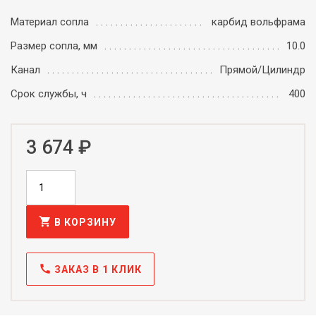
Материал сопла
карбид вольфрама
Размер сопла, мм
10.0
Канал
Прямой/Цилиндр
Срок службы, ч
400
3 674 ₽
shopping_cart
В КОРЗИНУ
call
ЗАКАЗ В 1 КЛИК