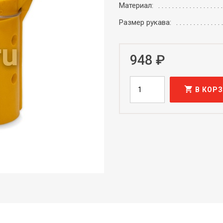
Материал:
Размер рукава:
948 ₽
shopping_cart
В КОР