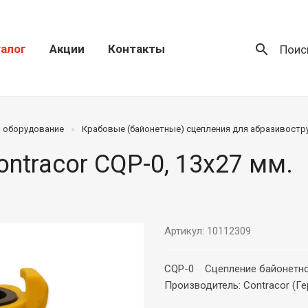
search
алог
Акции
Контакты
Поис
) оборудование
Крабовые (байонетные) сцепления для абразивостр
ntracor CQP-0, 13х27 мм.
Артикул: 10112309
CQP-0 Сцепление байонетное
Производитель: Contracor (Г