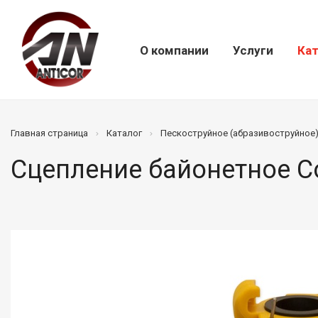
О компании
Услуги
Кат
Главная страница
Каталог
Пескоструйное (абразивоструйное
Сцепление байонетное Co