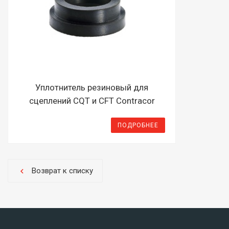
Уплотнитель резиновый для
сцеплений CQТ и CFT Contracor
ПОДРОБНЕЕ
Возврат к списку
chevron_left