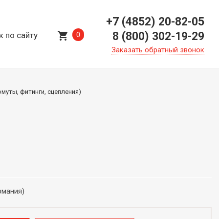
+7 (4852) 20-82-05
shopping_cart
8 (800) 302-19-29
к по сайту
0
Заказать обратный звонок
муты, фитинги, сцепления)
рмания)