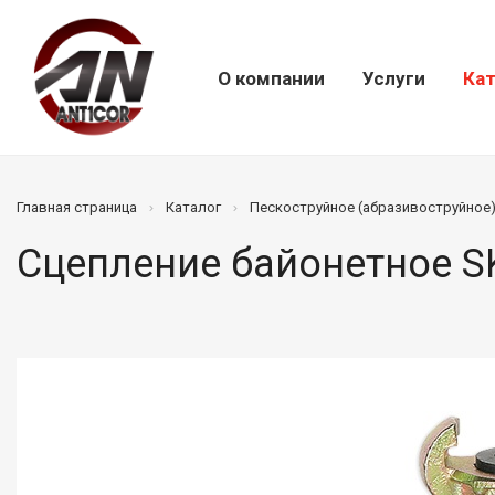
О компании
Услуги
Кат
Главная страница
Каталог
Пескоструйное (абразивоструйное
Сцепление байонетное S