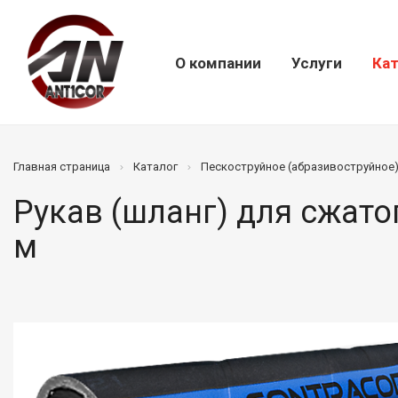
О компании
Услуги
Кат
Главная страница
Каталог
Пескоструйное (абразивоструйное
Рукав (шланг) для сжатого
м