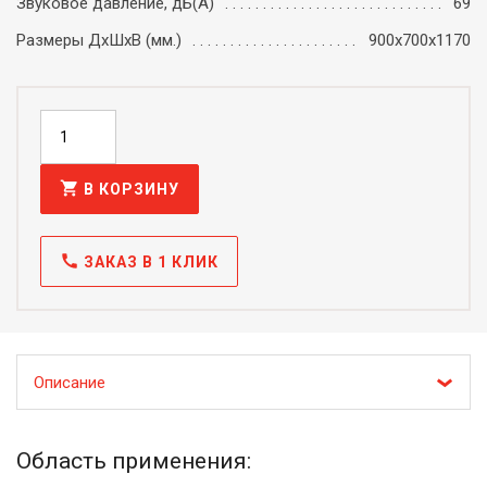
Звуковое давление, дБ(А)
69
Размеры ДхШхВ (мм.)
900х700х1170
shopping_cart
В КОРЗИНУ
call
ЗАКАЗ В 1 КЛИК
Описание
Область применения: