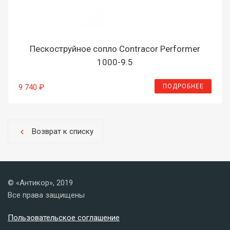
Пескоструйное сопло Contracor Performer
1000-9.5
ПОДРОБНЕЕ
9 740 ₽
Возврат к списку
chevron_left
© «Антикор», 2019
Все права защищены
Пользовательское соглашение