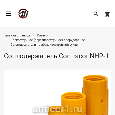
search
shopping_cart
Главная страница
Каталог
Пескоструйное (абразивоструйное) оборудование
Соплодержатели на абразивоструйный рукав
Соплодержатель Contracor NHP-1