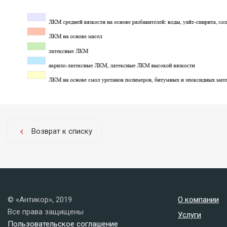
Возврат к списку
chevron_left
© «Антикор», 2019
О компании
Все права защищены
Услуги
Пользовательское соглашение