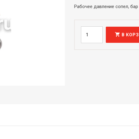
Рабочее давление сопел, бар
shopping_cart
В КОР