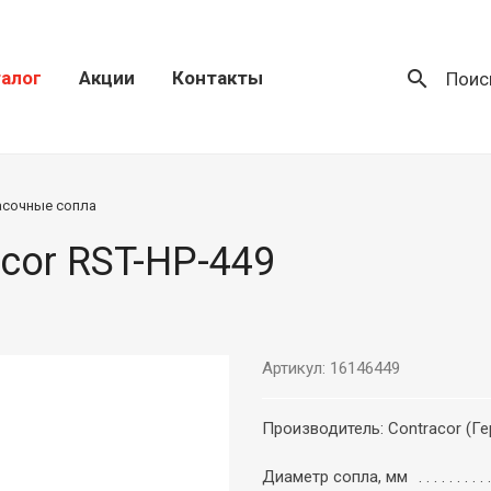
search
алог
Акции
Контакты
Поис
асочные сопла
cor RST-HP-449
Артикул: 16146449
Производитель: Contracor (Г
Диаметр сопла, мм