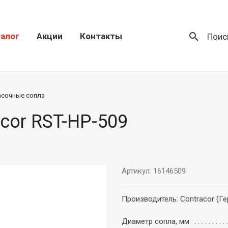
search
алог
Акции
Контакты
Поис
асочные сопла
cor RST-HP-509
Артикул: 16146509
Производитель: Contracor (Г
Диаметр сопла, мм