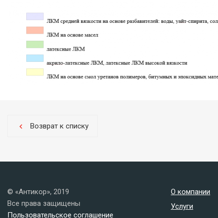
Возврат к списку
chevron_left
© «Антикор», 2019
О компании
Все права защищены
Услуги
Пользовательское соглашение