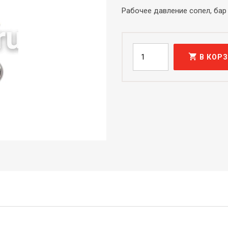
Рабочее давление сопел, бар
shopping_cart
В КОР