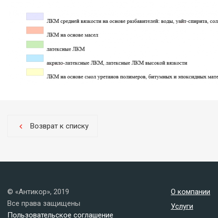
Возврат к списку
chevron_left
© «Антикор», 2019
О компании
Все права защищены
Услуги
Пользовательское соглашение