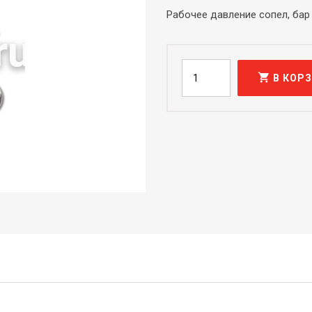
Рабочее давление сопел, бар
shopping_cart
В КОР