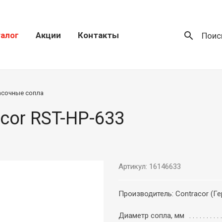
search
алог
Акции
Контакты
Поис
асочные сопла
cor RST-HP-633
Артикул: 16146633
Производитель: Contracor (Г
Диаметр сопла, мм