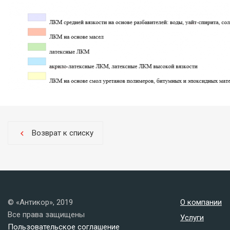
Возврат к списку
chevron_left
© «Антикор», 2019
О компании
Все права защищены
Услуги
Пользовательское соглашение