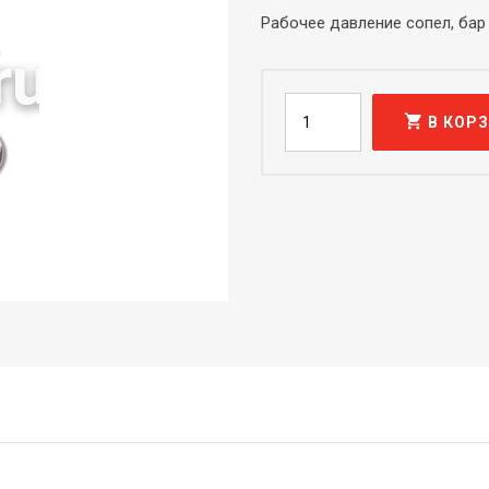
Рабочее давление сопел, бар
shopping_cart
В КОР