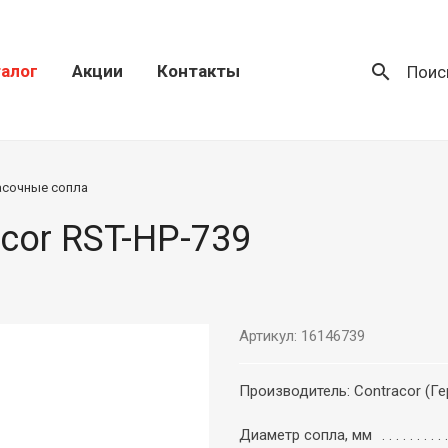
search
алог
Акции
Контакты
Поис
асочные сопла
cor RST-HP-739
Артикул: 16146739
Производитель: Contracor (Г
Диаметр сопла, мм