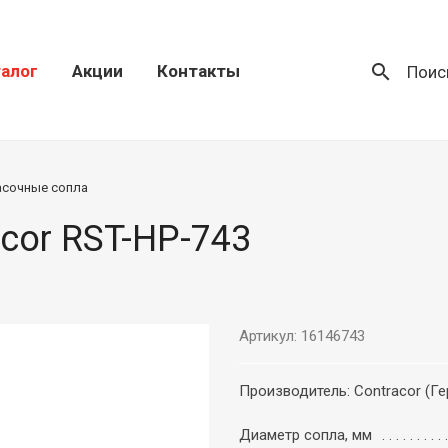
search
алог
Акции
Контакты
Поис
асочные сопла
cor RST-HP-743
Артикул: 16146743
Производитель: Contracor (Г
Диаметр сопла, мм