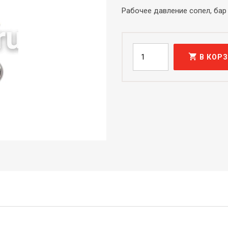
Рабочее давление сопел, бар
shopping_cart
В КОР