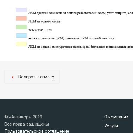
Возврат к списку
chevron_left
© «Антикор», 2019
О компании
Все права защищены
Услуги
Пользовательское соглашение