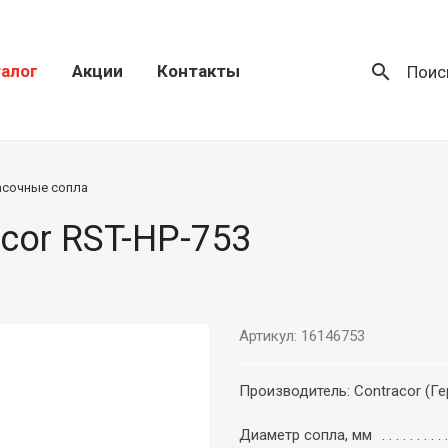
search
алог
Акции
Контакты
Поис
асочные сопла
cor RST-HP-753
Артикул: 16146753
Производитель: Contracor (Г
Диаметр сопла, мм