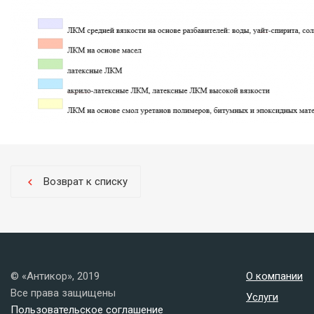
Возврат к списку
chevron_left
© «Антикор», 2019
О компании
Все права защищены
Услуги
Пользовательское соглашение