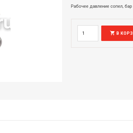
Рабочее давление сопел, бар
shopping_cart
В КОР