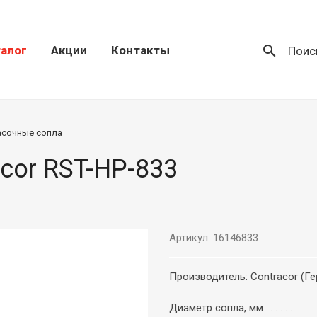
search
алог
Акции
Контакты
Поис
асочные сопла
cor RST-HP-833
Артикул: 16146833
Производитель: Contracor (Г
Диаметр сопла, мм