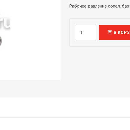
Рабочее давление сопел, бар
shopping_cart
В КОР