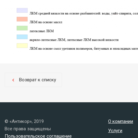
Возврат к списку
chevron_left
© «Антикор», 2019
О компании
Все права защищены
Услуги
Пользовательское соглашение