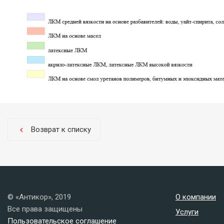
Возврат к списку
chevron_left
© «Антикор», 2019
О компании
Все права защищены
Услуги
Пользовательское соглашение