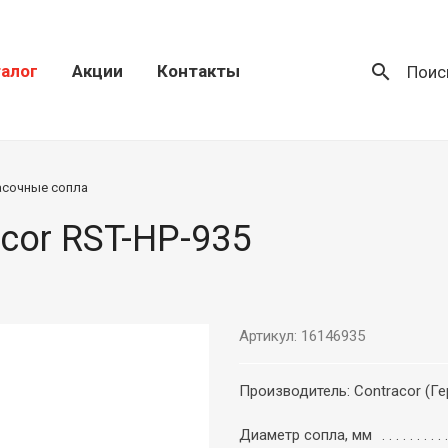
search
алог
Акции
Контакты
Поис
асочные сопла
cor RST-HP-935
Артикул: 16146935
Производитель: Contracor (Г
Диаметр сопла, мм