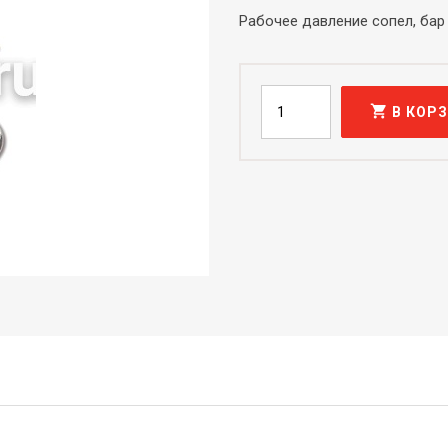
Рабочее давление сопел, бар
shopping_cart
В КОР