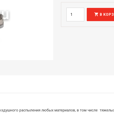
shopping_cart
В КОР
здушного распыления любых материалов, в том числе тяжелых