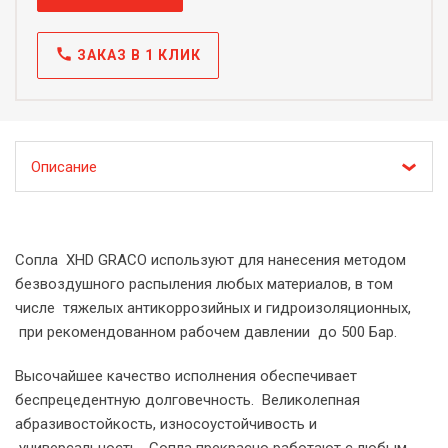
call
ЗАКАЗ В 1 КЛИК
Описание
Сопла XHD GRACO используют для нанесения методом
безвоздушного распыления любых материалов, в том
числе тяжелых антикоррозийных и гидроизоляционных,
при рекомендованном рабочем давлении до 500 Бар.
Высочайшее качество исполнения обеспечивает
беспрецедентную долговечность. Великолепная
абразивостойкость, износоустойчивость и
универсальность. Сопла прекрасно работают с любым