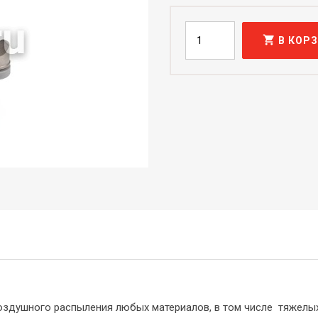
shopping_cart
В КОР
здушного распыления любых материалов, в том числе тяжелых