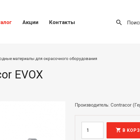
search
алог
Акции
Контакты
Поис
одные материалы для окрасочного оборудования
cor EVOX
Производитель: Contracor (Г
shopping_cart
В КОР