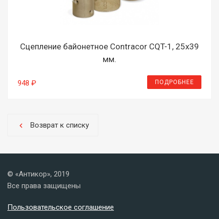
Сцепление байонетное Contracor CQT-1, 25х39
мм.
ПОДРОБНЕЕ
948 ₽
Возврат к списку
chevron_left
© «Антикор», 2019
Все права защищены
Пользовательское соглашение