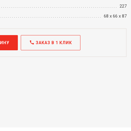
227
68 х 66 х 87
call
ЗИНУ
ЗАКАЗ В 1 КЛИК