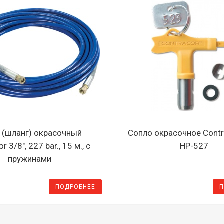
 (шланг) окрасочный
Сопло окрасочное Contr
r 3/8", 227 bar., 15 м., с
HP-527
пружинами
ПОДРОБНЕЕ
П