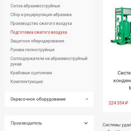
Сопла абразивоструйные
Сбор и рециркуляция абразива
Производство сжатого воздуха
Подготовка сжатого воздуха
Защитное обмундирование
Рукава пескоструйные
Соплодержатели на абразивоструйный
рукав
Систе
Крабовые сцепления
конденс
Комплектующие
Окрасочное оборудование
224 554 ₽
keyboard_arrow_down
Производитель
Системы удал