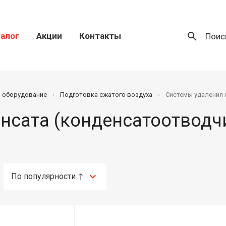
search
алог
Акции
Контакты
Поис
) оборудование
Подготовка сжатого воздуха
Системы удаления 
нсата (конденсатоотводч