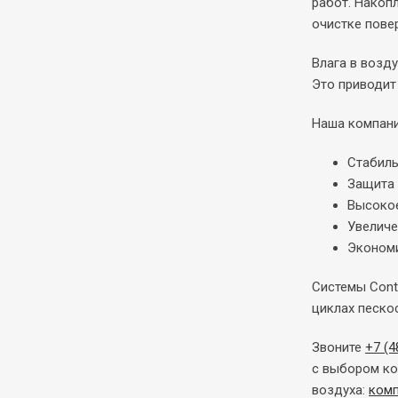
работ. Накоп
очистке пове
Влага в возд
Это приводит
Наша компани
Стабиль
Защита 
Высокое
Увеличе
Экономи
Системы Cont
циклах песко
Звоните
+7 (4
с выбором ко
воздуха:
ком