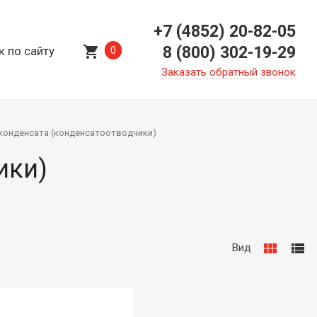
+7 (4852) 20-82-05
shopping_cart
8 (800) 302-19-29
к по сайту
0
Заказать обратный звонок
конденсата (конденсатоотводчики)
ики)
view_module
view_list
Вид