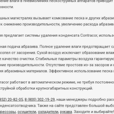
ление влаги в пневмолиниях пескоструйных аппаратов приводит
рхности.
ушных магистралях вызывает комкование песка и других абрази
 к снижению производительности, увеличению расхода абразив
я предлагает системы удаления конденсата Contracor, исполь
ная подача абразива. Полное удаление влаги предотвращает с
сопел от засорения. Сухой воздух исключает образование вла
 качество очистки. Стабильные параметры воздуха гарантиру
ние производительности. Отсутствие простоев из-за засоров и
я абразивных материалов. Эффективное использование песка и
racor работают в автоматическом режиме, не требуя постоянно
струйной обработки крупногабаритных конструкций.
852) 20-82-05
,
8 (800) 302-19-29
, наши менеджеры подробно расс
нденсатоотводчика. Также на сайте представлен большой выб
прессоры
,
осушители
,
охладители
,
рукава
. Заходите и выбирайте!