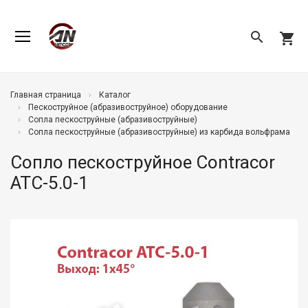
search
shopping_cart
Главная страница
Каталог
Пескоструйное (абразивоструйное) оборудование
Сопла пескоструйные (абразивоструйные)
Сопла пескоструйные (абразивоструйные) из карбида вольфрама
Сопло пескоструйное Contracor
ATC-5.0-1