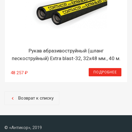
Рукав абразивоструйный (шланг
пескоструйный) Extra blast-32, 32х48 мм., 40 м.
ПОДРОБНЕЕ
48 257 ₽
Возврат к списку
chevron_left
© «Антикор», 2019