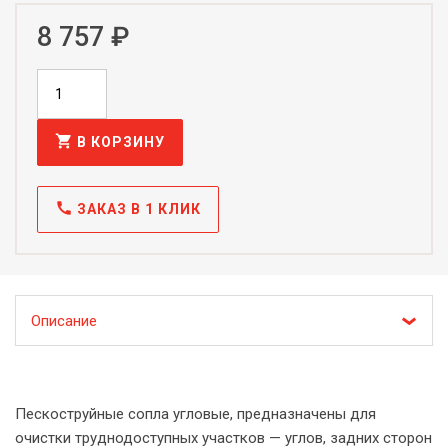
8 757 ₽
shopping_cart
В КОРЗИНУ
call
ЗАКАЗ В 1 КЛИК
Описание
Пескоструйные сопла угловые, предназначены для
очистки труднодоступных участков — углов, задних сторон