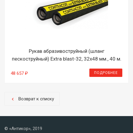
Рукав абразивоструйный (шланг
пескоструйный) Extra blast-32, 32х48 мм., 40 м.
ПОДРОБНЕЕ
48 657 ₽
Возврат к списку
chevron_left
© «Антикор», 2019