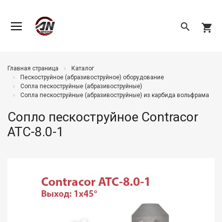
search
shopping_cart
Главная страница
Каталог
Пескоструйное (абразивоструйное) оборудование
Сопла пескоструйные (абразивоструйные)
Сопла пескоструйные (абразивоструйные) из карбида вольфрама
Сопло пескоструйное Contracor
ATC-8.0-1