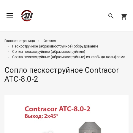
search
shopping_cart
Главная страница
Каталог
Пескоструйное (абразивоструйное) оборудование
Сопла пескоструйные (абразивоструйные)
Сопла пескоструйные (абразивоструйные) из карбида вольфрама
Сопло пескоструйное Contracor
ATC-8.0-2