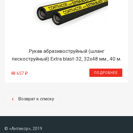
Рукав абразивоструйный (шланг
пескоструйный) Extra blast-32, 32х48 мм., 40 м.
ПОДРОБНЕЕ
48 657 ₽
Возврат к списку
chevron_left
© «Антикор», 2019