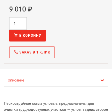
9 010 ₽
shopping_cart
В КОРЗИНУ
call
ЗАКАЗ В 1 КЛИК
Описание
Пескоструйные сопла угловые, предназначены для
очистки труднодоступных участков — углов, задних сторон