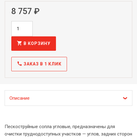
8 757 ₽
shopping_cart
В КОРЗИНУ
call
ЗАКАЗ В 1 КЛИК
Описание
Пескоструйные сопла угловые, предназначены для
очистки труднодоступных участков — углов, задних сторон