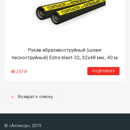
Рукав абразивоструйный (шланг
пескоструйный) Extra blast-32, 32х48 мм., 40 м.
ПОДРОБНЕЕ
48 257 ₽
Возврат к списку
chevron_left
© «Антикор», 2019