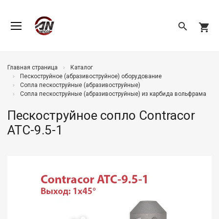
search
shopping_cart
Главная страница
Каталог
Пескоструйное (абразивоструйное) оборудование
Сопла пескоструйные (абразивоструйные)
Сопла пескоструйные (абразивоструйные) из карбида вольфрама
Пескоструйное сопло Contracor
ATC-9.5-1