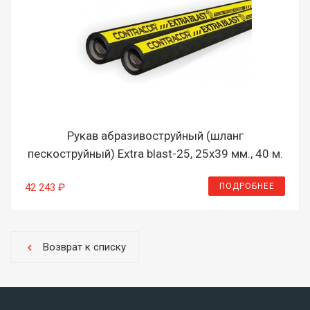
Рукав абразивоструйный (шланг
пескоструйный) Extra blast-25, 25х39 мм., 40 м.
ПОДРОБНЕЕ
42 243 ₽
Возврат к списку
chevron_left