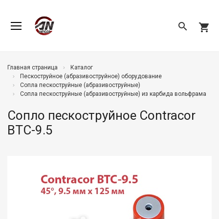
search
shopping_cart
Главная страница
Каталог
Пескоструйное (абразивоструйное) оборудование
Сопла пескоструйные (абразивоструйные)
Сопла пескоструйные (абразивоструйные) из карбида вольфрама
Сопло пескоструйное Contracor
BTC-9.5