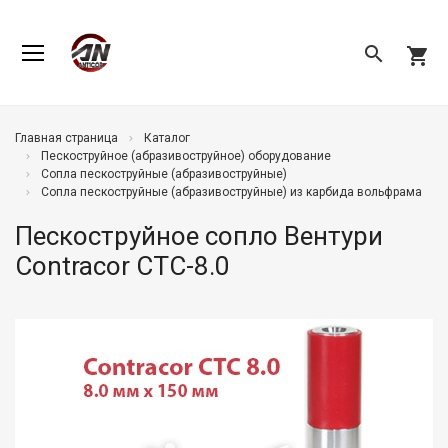
search
shopping_cart
Главная страница
Каталог
Пескоструйное (абразивоструйное) оборудование
Сопла пескоструйные (абразивоструйные)
Сопла пескоструйные (абразивоструйные) из карбида вольфрама
Пескоструйное сопло Вентури
Contracor CTC-8.0