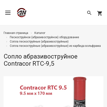
search
shopping_cart
Главная страница
Каталог
Пескоструйное (абразивоструйное) оборудование
Сопла пескоструйные (абразивоструйные)
Сопла пескоструйные (абразивоструйные) из карбида вольфрама
Сопло абразивоструйное
Contracor RTC-9,5